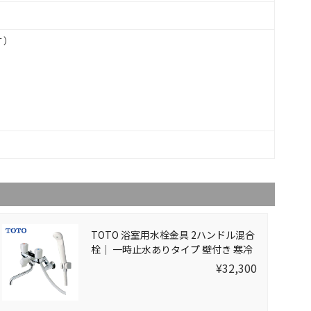
す）
TOTO 浴室用水栓金具 2ハンドル混合
栓｜ 一時止水ありタイプ 壁付き 寒冷
地用 TMS20CZ
¥32,300