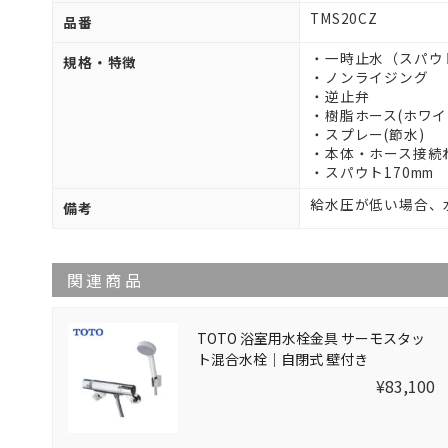
TMS20CZ
品番
・一時止水（スパウ
規格・特徴
・ノンライジング
・逆止弁
・樹脂ホース(ホワイ
・スプレー(節水)
・本体・ホース接続ね
・スパウト170mm
給水圧が低い場合、
備考
関連商品
TOTO 浴室用水栓金具 サーモスタッ
ト混合水栓｜自閉式 壁付き
TMF49CY1
¥83,100